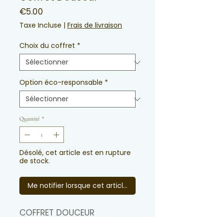
Prix
€5.00
Taxe Incluse
|
Frais de livraison
Choix du coffret
*
Option éco-responsable
*
Quantité
*
Désolé, cet article est en rupture
de stock.
Me notifier lorsque cet article est disponible
COFFRET DOUCEUR