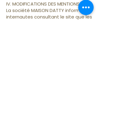
IV. MODIFICATIONS DES MENTIONS
La société MAISON DATTY informe les
internautes consultant le site que les
présentes mentions peuvent être
modifiées à tout moment. Ces
modifications sont publiées par leur
mise en ligne et sont réputées
acceptées sans réserve par tout
internaute qui accède au site
postérieurement à leur mise en ligne.
Date de la dernière mise à jour : 1er
avril 2021
Obtenir un devis personnalisé
+33 (0) 7 82 33 65 41