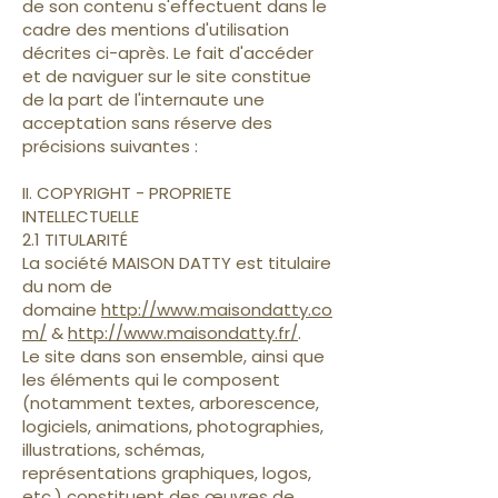
de son contenu s'effectuent dans le
cadre des mentions d'utilisation
décrites ci-après. Le fait d'accéder
et de naviguer sur le site constitue
de la part de l'internaute une
acceptation sans réserve des
précisions suivantes :
II. COPYRIGHT - PROPRIETE
INTELLECTUELLE
2.1 TITULARITÉ
La société MAISON DATTY est titulaire
du nom de
domaine
http://www.maisondatty.co
m/
&
http://www.maisondatty.fr/
.
Le site dans son ensemble, ainsi que
les éléments qui le composent
(notamment textes, arborescence,
logiciels, animations, photographies,
illustrations, schémas,
représentations graphiques, logos,
etc.) constituent des œuvres de